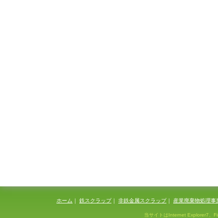
ホーム
｜
鉄スクラップ
｜
非鉄金属スクラップ
｜
産業廃棄物処理事
当サイトはInternet Explorer7