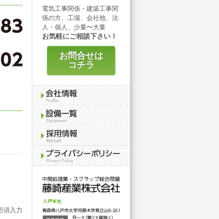
電気工事関係・建築工事関
係の方、工場、会社他、法
人・個人、少量〜大量
お気軽にご相談下さい！
お問合せは
コチラ
必須入力