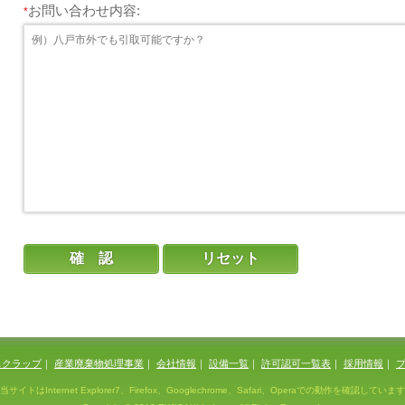
お問い合わせ内容:
*
スクラップ
｜
産業廃棄物処理事業
｜
会社情報
｜
設備一覧
｜
許可認可一覧表
｜
採用情報
｜
当サイトはInternet Explorer7、Firefox、Googlechrome、Safari、Operaでの動作を確認しています