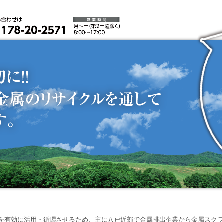
源を有効に活用・循環させるため、主に八戸近郊で金属排出企業から金属スク