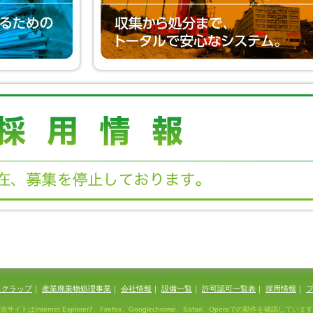
スクラップ
｜
産業廃棄物処理事業
｜
会社情報
｜
設備一覧
｜
許可認可一覧表
｜
採用情報
｜
当サイトはInternet Explorer7、Firefox、Googlechrome、Safari、Operaでの動作を確認しています